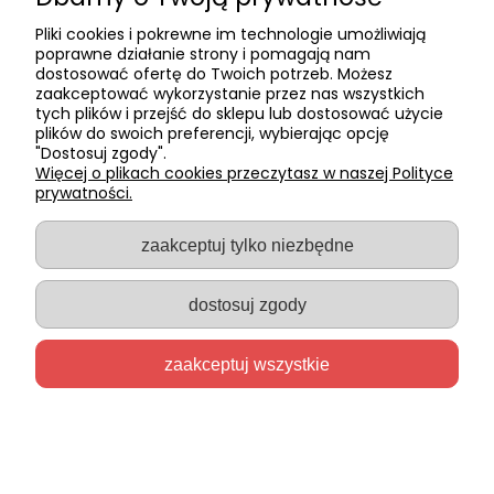
konkretnego, odezwij się, a na pewno pomożemy. Realizujem
przede wszystkim zamówienia hurtowe, współpracując z
Pliki cookies i pokrewne im technologie umożliwiają
hurtowniami, sklepami naturalnymi, salonami kosmetycznym
poprawne działanie strony i pomagają nam
czy producentami kosmetyków.
dostosować ofertę do Twoich potrzeb. Możesz
zaakceptować wykorzystanie przez nas wszystkich
Co nas wyróżnia na tle konkurencji?
tych plików i przejść do sklepu lub dostosować użycie
plików do swoich preferencji, wybierając opcję
Nie tylko sprzedajemy produkty kosmetyczne oraz surowce 
"Dostosuj zgody".
ich produkcji, ale i tworzymy indywidualne receptury.
Więcej o plikach cookies przeczytasz w naszej Polityce
Realizujemy również produkcję na zamówienie (tzw. private
prywatności.
label). Jesteśmy elastyczni i staramy się dopasować do potr
każdego klienta. W naszym przypadku nie obowiązuje pojęcie
zaakceptuj tylko niezbędne
limitu logistycznego. To wszystko zdecydowanie wyróżnia na
na tle konkurencji. Zapraszamy do kontaktu!
dostosuj zgody
zobacz nowości w ofercie sklepu
zaakceptuj wszystkie
NEWSLETTER