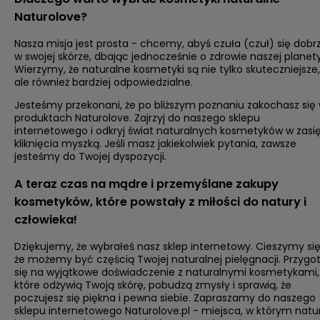
Naturolove?
Nasza misja jest prosta - chcemy, abyś czuła (czuł) się dobr
w swojej skórze, dbając jednocześnie o zdrowie naszej planety
Wierzymy, że naturalne kosmetyki są nie tylko skuteczniejsze,
ale również bardziej odpowiedzialne.
Jesteśmy przekonani, że po bliższym poznaniu zakochasz się
produktach Naturolove. Zajrzyj do naszego sklepu
internetowego i odkryj świat naturalnych kosmetyków w zasi
kliknięcia myszką. Jeśli masz jakiekolwiek pytania, zawsze
jesteśmy do Twojej dyspozycji.
A teraz czas na mądre i przemyślane zakupy
kosmetyków, które powstały z miłości do natury i
człowieka!
Dziękujemy, że wybrałeś nasz sklep internetowy. Cieszymy się
że możemy być częścią Twojej naturalnej pielęgnacji. Przygot
się na wyjątkowe doświadczenie z naturalnymi kosmetykami,
które odżywią Twoją skórę, pobudzą zmysły i sprawią, że
poczujesz się piękna i pewna siebie. Zapraszamy do naszego
sklepu internetowego Naturolove.pl - miejsca, w którym natu