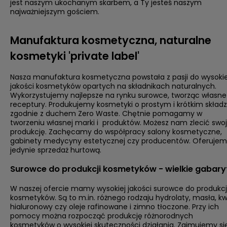
jest naszym ukochanym skarbem, a Ty jesteś naszym
najważniejszym gościem.
Manufaktura kosmetyczna, naturalne
kosmetyki 'private label'
Nasza manufaktura kosmetyczna powstała z pasji do wysokie
jakości kosmetyków opartych na składnikach naturalnych.
Wykorzystujemy najlepsze na rynku surowce, tworząc własne
receptury. Produkujemy kosmetyki o prostym i krótkim składz
zgodnie z duchem Zero Waste. Chętnie pomagamy w
tworzeniu własnej marki i produktów. Możesz nam zlecić swo
produkcję. Zachęcamy do współpracy salony kosmetyczne,
gabinety medycyny estetycznej czy producentów. Oferuje
jedynie sprzedaż hurtową.
Surowce do produkcji kosmetyków - wielkie gabary
W naszej ofercie mamy wysokiej jakości surowce do produkcj
kosmetyków. Są to m.in. różnego rodzaju hydrolaty, masła, k
hialuronowy czy oleje rafinowane i zimno tłoczone. Przy ich
pomocy można rozpocząć produkcję różnorodnych
kosmetyków o wysokiej skuteczności działania. Zajmujemy si