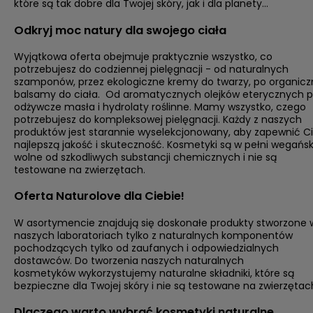
które są tak dobre dla Twojej skóry, jak i dla planety...
Odkryj moc natury dla swojego ciała
Wyjątkowa oferta obejmuje praktycznie wszystko, co
potrzebujesz do codziennej pielęgnacji - od naturalnych
szamponów, przez ekologiczne kremy do twarzy, po organicz
balsamy do ciała. Od aromatycznych olejków eterycznych 
odżywcze masła i hydrolaty roślinne. Mamy wszystko, czego
potrzebujesz do kompleksowej pielęgnacji. Każdy z naszych
produktów jest starannie wyselekcjonowany, aby zapewnić Ci
najlepszą jakość i skuteczność. Kosmetyki są w pełni wegańsk
wolne od szkodliwych substancji chemicznych i nie są
testowane na zwierzętach.
Oferta Naturolove dla Ciebie!
W asortymencie znajdują się doskonałe produkty stworzone 
naszych laboratoriach tylko z naturalnych komponentów
pochodzących tylko od zaufanych i odpowiedzialnych
dostawców. Do tworzenia naszych naturalnych
kosmetyków wykorzystujemy naturalne składniki, które są
bezpieczne dla Twojej skóry i nie są testowane na zwierzętac
Dlaczego warto wybrać kosmetyki naturalne